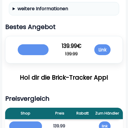
weitere Informationen
Bestes Angebot
139.99€
Link
139.99
Hol dir die Brick-Tracker App!
Preisvergleich
Shop
Preis
Rabatt
Zum Händler
139.99
link