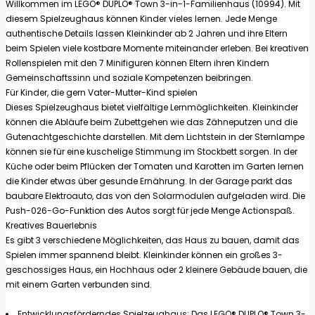
Willkommen im LEGO® DUPLO® Town 3-in-1-Familienhaus (10994). Mit
diesem Spielzeughaus können Kinder vieles lernen. Jede Menge
authentische Details lassen Kleinkinder ab 2 Jahren und ihre Eltern
beim Spielen viele kostbare Momente miteinander erleben. Bei kreativen
Rollenspielen mit den 7 Minifiguren können Eltern ihren Kindern
Gemeinschaftssinn und soziale Kompetenzen beibringen.
Für Kinder, die gern Vater-Mutter-Kind spielen
Dieses Spielzeughaus bietet vielfältige Lernmöglichkeiten. Kleinkinder
können die Abläufe beim Zubettgehen wie das Zähneputzen und die
Gutenachtgeschichte darstellen. Mit dem Lichtstein in der Sternlampe
können sie für eine kuschelige Stimmung im Stockbett sorgen. In der
Küche oder beim Pflücken der Tomaten und Karotten im Garten lernen
die Kinder etwas über gesunde Ernährung. In der Garage parkt das
baubare Elektroauto, das von den Solarmodulen aufgeladen wird. Die
Push-026-Go-Funktion des Autos sorgt für jede Menge Actionspaß.
Kreatives Bauerlebnis
Es gibt 3 verschiedene Möglichkeiten, das Haus zu bauen, damit das
Spielen immer spannend bleibt. Kleinkinder können ein großes 3-
geschossiges Haus, ein Hochhaus oder 2 kleinere Gebäude bauen, die
mit einem Garten verbunden sind.
Entwicklungsförderndes Spielzeughaus: Das LEGO® DUPLO® Town 3-