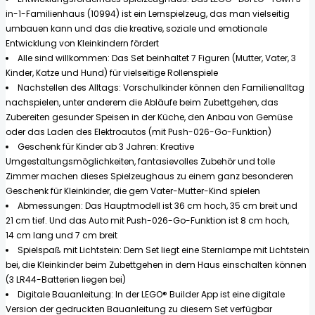
in-1-Familienhaus (10994) ist ein Lernspielzeug, das man vielseitig
umbauen kann und das die kreative, soziale und emotionale
Entwicklung von Kleinkindern fördert
Alle sind willkommen: Das Set beinhaltet 7 Figuren (Mutter, Vater, 3
Kinder, Katze und Hund) für vielseitige Rollenspiele
Nachstellen des Alltags: Vorschulkinder können den Familienalltag
nachspielen, unter anderem die Abläufe beim Zubettgehen, das
Zubereiten gesunder Speisen in der Küche, den Anbau von Gemüse
oder das Laden des Elektroautos (mit Push-026-Go-Funktion)
Geschenk für Kinder ab 3 Jahren: Kreative
Umgestaltungsmöglichkeiten, fantasievolles Zubehör und tolle
Zimmer machen dieses Spielzeughaus zu einem ganz besonderen
Geschenk für Kleinkinder, die gern Vater-Mutter-Kind spielen
Abmessungen: Das Hauptmodell ist 36 cm hoch, 35 cm breit und
21 cm tief. Und das Auto mit Push-026-Go-Funktion ist 8 cm hoch,
14 cm lang und 7 cm breit
Spielspaß mit Lichtstein: Dem Set liegt eine Sternlampe mit Lichtstein
bei, die Kleinkinder beim Zubettgehen in dem Haus einschalten können
(3 LR44-Batterien liegen bei)
Digitale Bauanleitung: In der LEGO® Builder App ist eine digitale
Version der gedruckten Bauanleitung zu diesem Set verfügbar