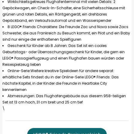
Wirklichkeitsgetreues Flughafenterminal mit vielen Details: 2
Gepäckwagen, ein Check-In-Schalter, eine Sicherheitsschleuse mit
grünen und roten Details, ein Röntgengerät, ein drehbares
Gepäckband, ein Verkaufsautomat und ein Wasserspender
8 LEGO® Friends Charaktere: Die Freunde Zac und Nova sowie Zacs
Schwester, die aus Frankreich zu Besuch kommt, ein Pilot und ein Baby
sind nur einige der enthaltenen Spielfiguren
Geschenk für Kinder ab 8 Jahren: Das Set ist ein cooles
Geburtstags- oder Überraschungsgeschenk für Kinder, die gern ein
LEGO® Passagierflugzeug und einen Flughafen bauen würden oder
Reisespielzeug lieben
Online-Serie:Weitere kreative Spielideen für andere separat
erhältliche Sets findest du in der Online-Serie LEGO® Friends: Das
nächste Kapitel, in der Kinder die Freunde in Heartlake City
kennenlernen
Abmessungen: Das Flughafengebäude aus diesem 958-teiligen
Set ist 13 cm hoch, 31 cm breit und 25 cm tief
\