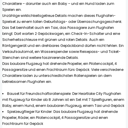
Charaktere – darunter auch ein Baby – und ein Hund laden zum
Spielen ein.
Unzählige wirklichkeitsgetreue Details machen dieses Flughafen-
Spielset zu einem tollen Geburtstags- oder Überraschungsgeschenk.
Das Set beinhaltet auch ein Taxi, das Passagiere zum Flughafen
bringt. Dort warten 2 Gepäckwagen, ein Check-In-Schalter und eine
Sicherheitsschleuse mit grünen und roten Details. Auch ein
Röntgengerät und ein drehbares Gepäckband dürfen nicht fehlen. Ein
Verkaufsautomat, ein Wasserspender sowie Reisepass- und Ticket-
Steinchen sind weitere faszinierende Details.
Das baubare Flugzeug hat drehende Propeller, ein Pilotencockpit, 4
Passagiersitze und einen Frachtraum fürs Gepäck. Viele verschiedene
Charaktere laden zu unterschiedlichsten Rollenspielen an dem
betriebsamen Flughafen ein.
Bauset für Freundschaftsrollenspiele: Der Heartlake City Flughafen
mit Flugzeug für Kinder ab 8 Jahren ist ein Set mit 7 Spielfiguren, einem
Baby, einem Hund, einem baubaren Flugzeug, einem Taxi und Gepäck
Spielzeugflieger für Kinder: Das baubare Flugzeug hat drehende
Propeller, Räder, ein Pilotencockpit, 4 Passagiersitze und einen
Frachtraum für Gepäck