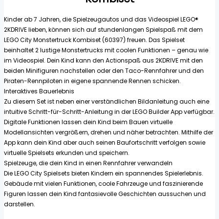
Kinder ab 7 Jahren, die Spielzeugautos und das Videospiel LEGO®
2KDRIVE lieben, können sich auf stundenlangen Spielspaß mit dem
LEGO City Monstertruck Kombiset (60397) freuen. Das Spielset
beinhaltet 2 lustige Monstertrucks mit coolen Funktionen – genau wie
im Videospiel. Dein Kind kann den Actionspaß aus 2KDRIVE mit den
beiden Minifiguren nachstellen oder den Taco-Rennfahrer und den
Piraten-Rennpiloten in eigene spannende Rennen schicken.
Interaktives Bauerlebnis
Zu diesem Set ist neben einer verständlichen Bildanleitung auch eine
intuitive Schritt-für-Schritt-Anleitung in der LEGO Builder App verfügbar.
Digitale Funktionen lassen dein Kind beim Bauen virtuelle
Modellansichten vergrößern, drehen und näher betrachten. Mithilfe der
App kann dein Kind aber auch seinen Baufortschritt verfolgen sowie
virtuelle Spielsets erkunden und speichern.
Spielzeuge, die dein Kind in einen Rennfahrer verwandeln
Die LEGO City Spielsets bieten Kindern ein spannendes Spielerlebnis.
Gebäude mit vielen Funktionen, coole Fahrzeuge und faszinierende
Figuren lassen dein Kind fantasievolle Geschichten aussuchen und
darstellen.