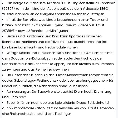
Gib Vollgas auf der Piste: Mit dem LEGO® City Monstertruck Kombiset
(60397) kann dein Kind den Actionspaß aus dem Videospiel LEGO
2KDRIVE nachstellen oder eigene spannende Rennen austragen
Inhalt der Box: Alles, was Kinder brauchen, um einen Taco- und
Piraten-Monstertruck zu bauen – genau wie im Videospiel LEGO®
2KDRIVE – sowie 2 Rennfahrer-Minifiguren
Details und Funktionen: Dein Kind kann Upgrades an seinen
Rennautos montieren und die Flitzer mit austauschbaren und frei
kombinierbarenFront- und Heckmodulen tunen
Witzige Details und Funktionen: Dein Kind kann LEGO® Elemente mit
dem Guacamole-Katapult schleudern oder den Fisch aus der
Schatzkiste auf die Rennstrecke kippen, um den Rivalen zum Bremsen
zu zwingen und das Rennen zu gewinnen
Ein Geschenk für jeden Anlass: Dieses Monstertruck Kombiset ist ein
cooles Geburtstags-, Weihnachts- oder Überraschungsgeschenk für
Kinder ab 7 Jahren, die Rennaction ohne Pause lieben
Abmessungen: Der Taco-Monstertruck ist 10 cm hoch, 12 cm lang
und 8 cm breit
Zubehör für ein noch cooleres Spielerlebnis: Dieses Set beinhaltet
auch 2 montierbare Katapulte zum Verschießen von LEGO® Elementen,
eine Piratenschatztruhe und eine Fischfigur