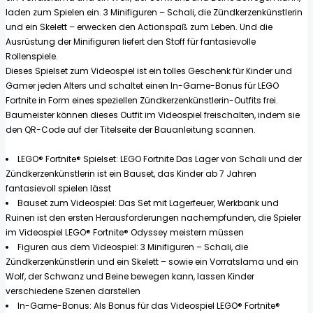
laden zum Spielen ein. 3 Minifiguren – Schali, die Zündkerzenkünstlerin
und ein Skelett – erwecken den Actionspaß zum Leben. Und die
Ausrüstung der Minifiguren liefert den Stoff für fantasievolle
Rollenspiele.
Dieses Spielset zum Videospiel ist ein tolles Geschenk für Kinder und
Gamer jeden Alters und schaltet einen In-Game-Bonus für LEGO
Fortnite in Form eines speziellen Zündkerzenkünstlerin-Outfits frei.
Baumeister können dieses Outfit im Videospiel freischalten, indem sie
den QR-Code auf der Titelseite der Bauanleitung scannen.
LEGO® Fortnite® Spielset: LEGO Fortnite Das Lager von Schali und der
Zündkerzenkünstlerin ist ein Bauset, das Kinder ab 7 Jahren
fantasievoll spielen lässt
Bauset zum Videospiel: Das Set mit Lagerfeuer, Werkbank und
Ruinen ist den ersten Herausforderungen nachempfunden, die Spieler
im Videospiel LEGO® Fortnite® Odyssey meistern müssen
Figuren aus dem Videospiel: 3 Minifiguren – Schali, die
Zündkerzenkünstlerin und ein Skelett – sowie ein Vorratslama und ein
Wolf, der Schwanz und Beine bewegen kann, lassen Kinder
verschiedene Szenen darstellen
In-Game-Bonus: Als Bonus für das Videospiel LEGO® Fortnite®