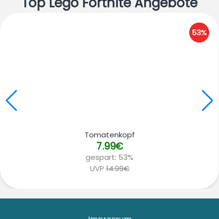
Top Lego Fortnite Angebote
53%
Tomatenkopf
7.99€
gespart:
53%
UVP
14.99€