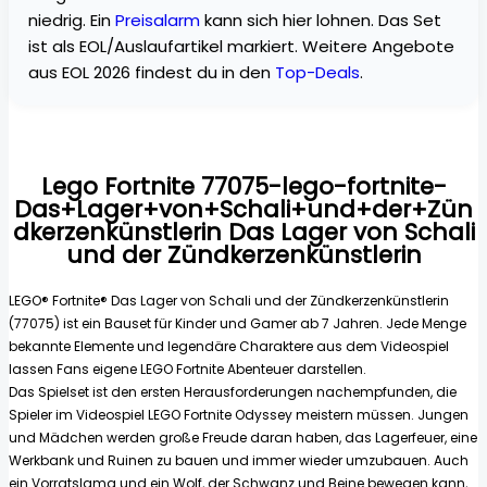
niedrig. Ein
Preisalarm
kann sich hier lohnen. Das Set
ist als EOL/Auslaufartikel markiert. Weitere Angebote
aus EOL 2026 findest du in den
Top-Deals
.
Lego Fortnite 77075-lego-fortnite-
Das+Lager+von+Schali+und+der+Zün
dkerzenkünstlerin Das Lager von Schali
und der Zündkerzenkünstlerin
LEGO® Fortnite® Das Lager von Schali und der Zündkerzenkünstlerin
(77075) ist ein Bauset für Kinder und Gamer ab 7 Jahren. Jede Menge
bekannte Elemente und legendäre Charaktere aus dem Videospiel
lassen Fans eigene LEGO Fortnite Abenteuer darstellen.
Das Spielset ist den ersten Herausforderungen nachempfunden, die
Spieler im Videospiel LEGO Fortnite Odyssey meistern müssen. Jungen
und Mädchen werden große Freude daran haben, das Lagerfeuer, eine
Werkbank und Ruinen zu bauen und immer wieder umzubauen. Auch
ein Vorratslama und ein Wolf, der Schwanz und Beine bewegen kann,